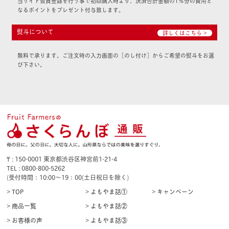
当サイト会員登録を行う事で初回購入時より、決済合計金額の1％分の費用と
なるポイントをプレゼント付与致します。
熨斗について
詳しくはこちら >
無料で承ります。ご注文時の入力画面の［のし付け］からご希望の熨斗をお選
び下さい。
₸ : 150-0001 東京都渋谷区神宮前1-21-4
TEL : 0800-800-5262
(受付時間：10:00〜19：00(土日祝日を除く)
> TOP
> よもやま話①
> キャンペーン
> 商品一覧
> よもやま話②
> お客様の声
> よもやま話③