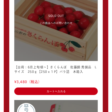
SOLD OUT
この商品へのお問い合わせ
【出荷：6月上旬頃〜】さくらんぼ 佐藤錦 秀撰品 L
サイズ 250ｇ【250ｘ１P】バラ詰 木箱入
¥3,480
（税込）