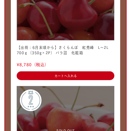
【出荷：6月末頃から】さくらんぼ 紅秀峰 L〜2L
700ｇ（350g×2P） バラ詰 化粧箱
¥8,780
（税込）
SOLD OUT