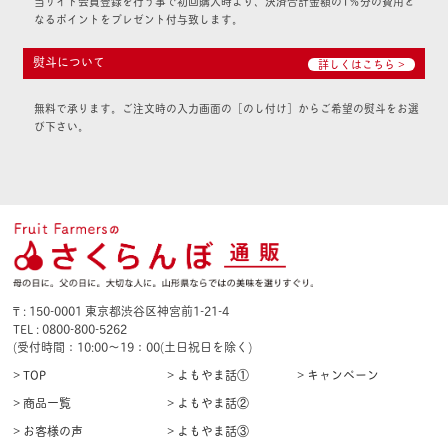
当サイト会員登録を行う事で初回購入時より、決済合計金額の1％分の費用と
なるポイントをプレゼント付与致します。
熨斗について
詳しくはこちら >
無料で承ります。ご注文時の入力画面の［のし付け］からご希望の熨斗をお選
び下さい。
₸ : 150-0001 東京都渋谷区神宮前1-21-4
TEL : 0800-800-5262
(受付時間：10:00〜19：00(土日祝日を除く)
> TOP
> よもやま話①
> キャンペーン
> 商品一覧
> よもやま話②
> お客様の声
> よもやま話③