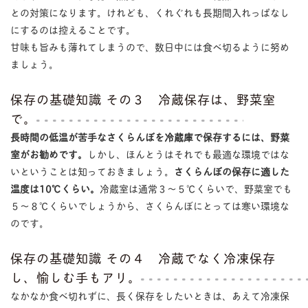
との対策になります。けれども、くれぐれも長期間入れっぱなし
にするのは控えることです。
甘味も旨みも薄れてしまうので、数日中には食べ切るように努め
ましょう。
保存の基礎知識 その３ 冷蔵保存は、野菜室
で。
長時間の低温が苦手なさくらんぼを冷蔵庫で保存するには、野菜
室がお勧めです。
しかし、ほんとうはそれでも最適な環境ではな
いということは知っておきましょう。
さくらんぼの保存に適した
温度は10℃くらい。
冷蔵室は通常３〜５℃くらいで、野菜室でも
５〜８℃くらいでしょうから、さくらんぼにとっては寒い環境な
のです。
保存の基礎知識 その４ 冷蔵でなく冷凍保存
し、愉しむ手もアリ。
なかなか食べ切れずに、長く保存をしたいときは、あえて冷凍保