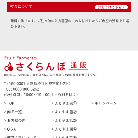
熨斗について
詳しくはこちら >
無料で承ります。ご注文時の入力画面の［のし付け］からご希望の熨斗をお選
び下さい。
₸ : 150-0001 東京都渋谷区神宮前1-21-4
TEL : 0800-800-5262
(受付時間：10:00〜19：00(土日祝日を除く)
> TOP
> よもやま話①
> キャンペーン
> 商品一覧
> よもやま話②
> お客様の声
> よもやま話③
> Q＆A
> よもやま話④
> 運営会社について
> よもやま話⑤