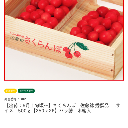
新着商品
おすすめ商品
商品番号：302
【出荷：6月上旬頃〜】さくらんぼ 佐藤錦 秀撰品 Lサ
イズ 500ｇ【250ｘ2P】バラ詰 木箱入