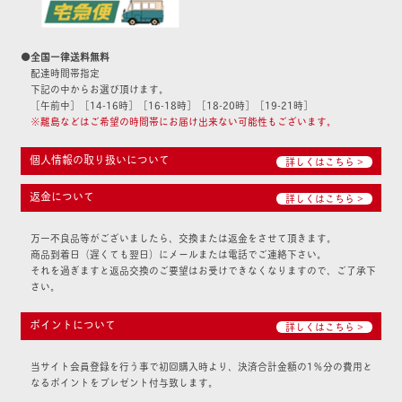
●全国一律送料無料
配達時間帯指定
下記の中からお選び頂けます。
［午前中］［14-16時］［16-18時］［18-20時］［19-21時］
※離島などはご希望の時間帯にお届け出来ない可能性もございます。
個人情報の取り扱いについて
詳しくはこちら >
返金について
詳しくはこちら >
万一不良品等がございましたら、交換または返金をさせて頂きます。
商品到着日（遅くても翌日）にメールまたは電話でご連絡下さい。
それを過ぎますと返品交換のご要望はお受けできなくなりますので、ご了承下
さい。
ポイントについて
詳しくはこちら >
当サイト会員登録を行う事で初回購入時より、決済合計金額の1％分の費用と
なるポイントをプレゼント付与致します。