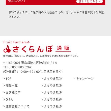
熨斗について
詳しくはこちら >
無料で承ります。ご注文時の入力画面の［のし付け］からご希望の熨斗をお選
び下さい。
₸ : 150-0001 東京都渋谷区神宮前1-21-4
TEL : 0800-800-5262
(受付時間：10:00〜19：00(土日祝日を除く)
> TOP
> よもやま話①
> キャンペーン
> 商品一覧
> よもやま話②
> お客様の声
> よもやま話③
> Q＆A
> よもやま話④
> 運営会社について
> よもやま話⑤