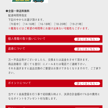
●全国一律送料無料
配達時間帯指定
下記の中からお選び頂けます。
［午前中］［14-16時］［16-18時］［18-20時］［19-21時］
※離島などはご希望の時間帯にお届け出来ない可能性もございます。
個人情報の取り扱いについて
詳しくはこちら >
返金について
詳しくはこちら >
万一不良品等がございましたら、交換または返金をさせて頂きます。
商品到着日（遅くても翌日）にメールまたは電話でご連絡下さい。
それを過ぎますと返品交換のご要望はお受けできなくなりますので、ご了承下
さい。
ポイントについて
詳しくはこちら >
当サイト会員登録を行う事で初回購入時より、決済合計金額の1％分の費用と
なるポイントをプレゼント付与致します。