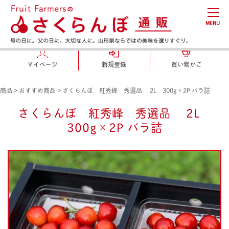
MENU
マイページ
新規登録
買い物かご
商品
>
おすすめ商品
>
さくらんぼ 紅秀峰 秀選品 2L 300g×2P バラ詰
さくらんぼ 紅秀峰 秀選品 2L
300g×2P バラ詰