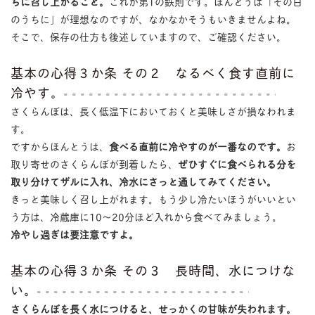
ちに召し上がること。
これが第1の鉄則です。ほんとうは「その日
のうちに」が理想なのですが、なかなかそうもいきませんよね。
そこで、保存の仕方も後述していますので、ご確認ください。
基本の心得３か条 その２ なるべく食す直前に
冷やす。
さくらんぼは、長く低温下においておくと美味しさが損なわれま
す。
ですからほんとうは、
食べる直前に冷やすのが一番なのです。
お
取り寄せのさくらんぼが到着したら、
ぜひすぐに食べられる分を
取り分けてザルに入れ、冷水にさっと通してみてください。
きっと美味しく召し上がれます。もう少し冷たいほうがいいとい
う方は、冷蔵庫に10〜20分ほど入れから食べてみましょう。
冷やし過ぎは要注意ですよ。
基本の心得３か条 その３ 長時間、水につけな
い。
さくらんぼを長く水につけると、せっかくの甘味が失われます。