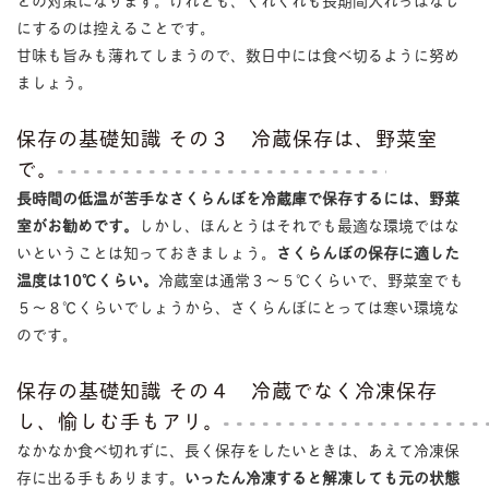
にするのは控えることです。
甘味も旨みも薄れてしまうので、数日中には食べ切るように努め
ましょう。
保存の基礎知識 その３ 冷蔵保存は、野菜室
で。
長時間の低温が苦手なさくらんぼを冷蔵庫で保存するには、野菜
室がお勧めです。
しかし、ほんとうはそれでも最適な環境ではな
いということは知っておきましょう。
さくらんぼの保存に適した
温度は10℃くらい。
冷蔵室は通常３〜５℃くらいで、野菜室でも
５〜８℃くらいでしょうから、さくらんぼにとっては寒い環境な
のです。
保存の基礎知識 その４ 冷蔵でなく冷凍保存
し、愉しむ手もアリ。
なかなか食べ切れずに、長く保存をしたいときは、あえて冷凍保
存に出る手もあります。
いったん冷凍すると解凍しても元の状態