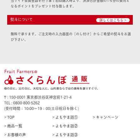
当サイト会員登録を行う事で初回購入時より、決済合計金額の1％分の費用と
なるポイントをプレゼント付与致します。
熨斗について
詳しくはこちら >
無料で承ります。ご注文時の入力画面の［のし付け］からご希望の熨斗をお選
び下さい。
₸ : 150-0001 東京都渋谷区神宮前1-21-4
TEL : 0800-800-5262
(受付時間：10:00〜19：00(土日祝日を除く)
> TOP
> よもやま話①
> キャンペーン
> 商品一覧
> よもやま話②
> お客様の声
> よもやま話③