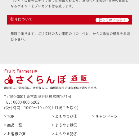
当サイト会員登録を行う事で初回購入時より、決済合計金額の1％分の費用と
なるポイントをプレゼント付与致します。
熨斗について
詳しくはこちら >
無料で承ります。ご注文時の入力画面の［のし付け］からご希望の熨斗をお選
び下さい。
₸ : 150-0001 東京都渋谷区神宮前1-21-4
TEL : 0800-800-5262
(受付時間：10:00〜19：00(土日祝日を除く)
> TOP
> よもやま話①
> キャンペーン
> 商品一覧
> よもやま話②
> お客様の声
> よもやま話③