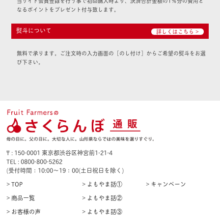
当サイト会員登録を行う事で初回購入時より、決済合計金額の1％分の費用と
なるポイントをプレゼント付与致します。
熨斗について
詳しくはこちら >
無料で承ります。ご注文時の入力画面の［のし付け］からご希望の熨斗をお選
び下さい。
₸ : 150-0001 東京都渋谷区神宮前1-21-4
TEL : 0800-800-5262
(受付時間：10:00〜19：00(土日祝日を除く)
> TOP
> よもやま話①
> キャンペーン
> 商品一覧
> よもやま話②
> お客様の声
> よもやま話③