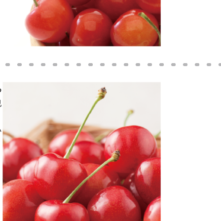
あ
見
い