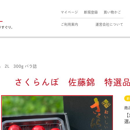
マイページ
新規登録
買い物かご
ご利用案内
運営会社について
2L 300g バラ詰
さくらんぼ 佐藤錦 特選品 
新
商
【
選