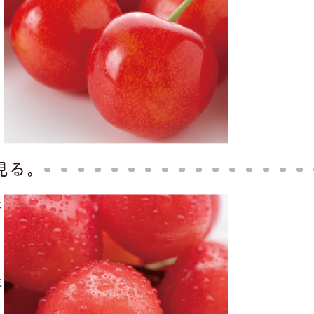
見る。
と
り
ほ