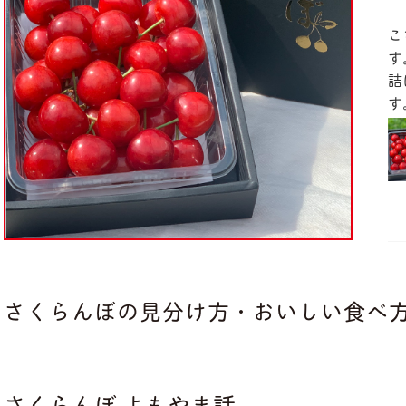
こ
す
詰
す
さくらんぼの見分け方・おいしい食べ
さくらんぼ よもやま話