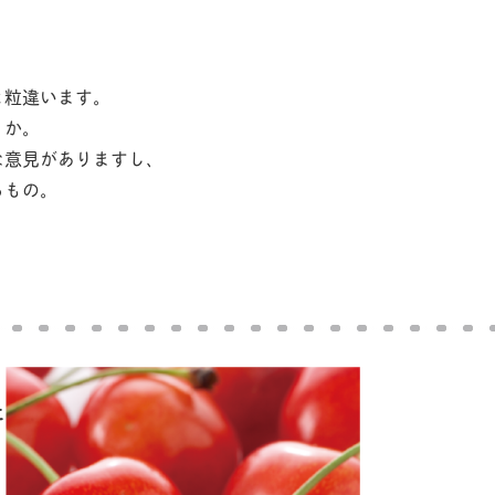
と粒違います。
うか。
な意見がありますし、
るもの。
に