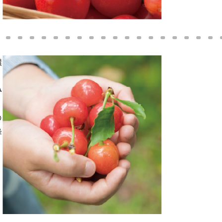
環
み
の
峰