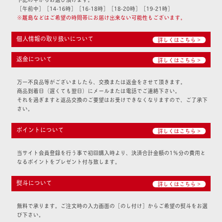
［午前中］［14-16時］［16-18時］［18-20時］［19-21時］
※離島などはご希望の時間帯にお届け出来ない可能性もございます。
個人情報の取り扱いについて
詳しくはこちら >
返金について
詳しくはこちら >
万一不良品等がございましたら、交換または返金をさせて頂きます。
商品到着日（遅くても翌日）にメールまたは電話でご連絡下さい。
それを過ぎますと返品交換のご要望はお受けできなくなりますので、ご了承下
さい。
ポイントについて
詳しくはこちら >
当サイト会員登録を行う事で初回購入時より、決済合計金額の1％分の費用と
なるポイントをプレゼント付与致します。
熨斗について
詳しくはこちら >
無料で承ります。ご注文時の入力画面の［のし付け］からご希望の熨斗をお選
び下さい。