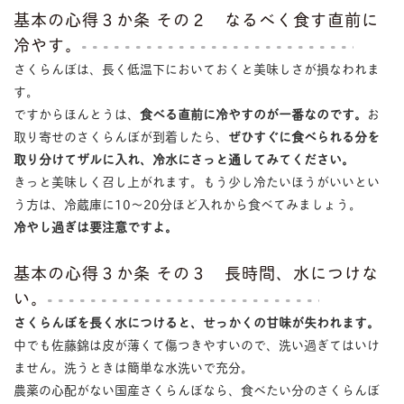
基本の心得３か条 その２ なるべく食す直前に
冷やす。
さくらんぼは、長く低温下においておくと美味しさが損なわれま
す。
ですからほんとうは、
食べる直前に冷やすのが一番なのです。
お
取り寄せのさくらんぼが到着したら、
ぜひすぐに食べられる分を
取り分けてザルに入れ、冷水にさっと通してみてください。
きっと美味しく召し上がれます。もう少し冷たいほうがいいとい
う方は、冷蔵庫に10〜20分ほど入れから食べてみましょう。
冷やし過ぎは要注意ですよ。
基本の心得３か条 その３ 長時間、水につけな
い。
さくらんぼを長く水につけると、せっかくの甘味が失われます。
中でも佐藤錦は皮が薄くて傷つきやすいので、洗い過ぎてはいけ
ません。洗うときは簡単な水洗いで充分。
農薬の心配がない国産さくらんぼなら、食べたい分のさくらんぼ