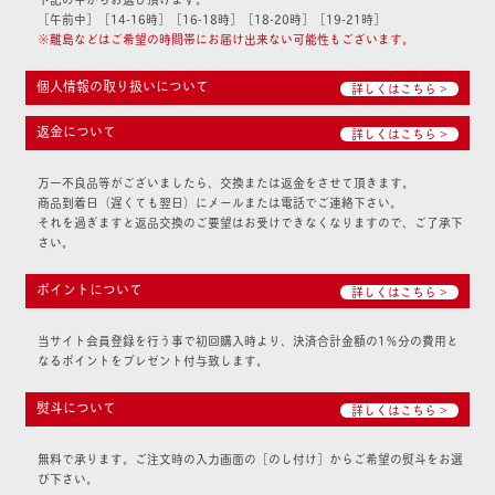
［午前中］［14-16時］［16-18時］［18-20時］［19-21時］
※離島などはご希望の時間帯にお届け出来ない可能性もございます。
個人情報の取り扱いについて
詳しくはこちら >
返金について
詳しくはこちら >
万一不良品等がございましたら、交換または返金をさせて頂きます。
商品到着日（遅くても翌日）にメールまたは電話でご連絡下さい。
それを過ぎますと返品交換のご要望はお受けできなくなりますので、ご了承下
さい。
ポイントについて
詳しくはこちら >
当サイト会員登録を行う事で初回購入時より、決済合計金額の1％分の費用と
なるポイントをプレゼント付与致します。
熨斗について
詳しくはこちら >
無料で承ります。ご注文時の入力画面の［のし付け］からご希望の熨斗をお選
び下さい。