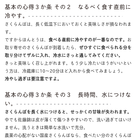
基本の心得３か条 その２ なるべく食す直前に
冷やす。
さくらんぼは、長く低温下においておくと美味しさが損なわれま
す。
ですからほんとうは、
食べる直前に冷やすのが一番なのです。
お
取り寄せのさくらんぼが到着したら、
ぜひすぐに食べられる分を
取り分けてザルに入れ、冷水にさっと通してみてください。
きっと美味しく召し上がれます。もう少し冷たいほうがいいとい
う方は、冷蔵庫に10〜20分ほど入れから食べてみましょう。
冷やし過ぎは要注意ですよ。
基本の心得３か条 その３ 長時間、水につけな
い。
さくらんぼを長く水につけると、せっかくの甘味が失われます。
中でも佐藤錦は皮が薄くて傷つきやすいので、洗い過ぎてはいけ
ません。洗うときは簡単な水洗いで充分。
農薬の心配がない国産さくらんぼなら、食べたい分のさくらんぼ