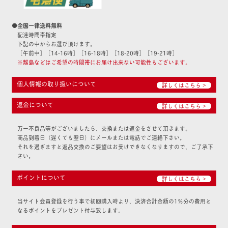
●全国一律送料無料
配達時間帯指定
下記の中からお選び頂けます。
［午前中］［14-16時］［16-18時］［18-20時］［19-21時］
※離島などはご希望の時間帯にお届け出来ない可能性もございます。
個人情報の取り扱いについて
詳しくはこちら >
返金について
詳しくはこちら >
万一不良品等がございましたら、交換または返金をさせて頂きます。
商品到着日（遅くても翌日）にメールまたは電話でご連絡下さい。
それを過ぎますと返品交換のご要望はお受けできなくなりますので、ご了承下
さい。
ポイントについて
詳しくはこちら >
当サイト会員登録を行う事で初回購入時より、決済合計金額の1％分の費用と
なるポイントをプレゼント付与致します。