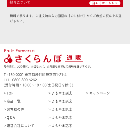
熨斗について
詳しくはこちら >
無料で承ります。ご注文時の入力画面の［のし付け］からご希望の熨斗をお選
び下さい。
₸ : 150-0001 東京都渋谷区神宮前1-21-4
TEL : 0800-800-5262
(受付時間：10:00〜19：00(土日祝日を除く)
> TOP
> よもやま話①
> キャンペーン
> 商品一覧
> よもやま話②
> お客様の声
> よもやま話③
> Q＆A
> よもやま話④
> 運営会社について
> よもやま話⑤