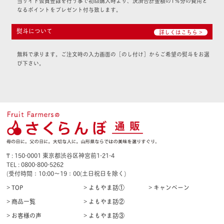
当サイト会員登録を行う事で初回購入時より、決済合計金額の1％分の費用と
なるポイントをプレゼント付与致します。
熨斗について
詳しくはこちら >
無料で承ります。ご注文時の入力画面の［のし付け］からご希望の熨斗をお選
び下さい。
₸ : 150-0001 東京都渋谷区神宮前1-21-4
TEL : 0800-800-5262
(受付時間：10:00〜19：00(土日祝日を除く)
> TOP
> よもやま話①
> キャンペーン
> 商品一覧
> よもやま話②
> お客様の声
> よもやま話③