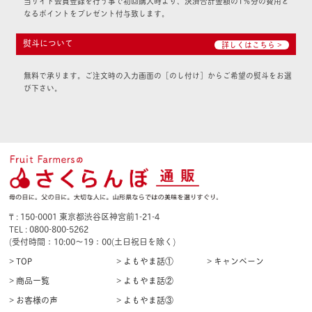
当サイト会員登録を行う事で初回購入時より、決済合計金額の1％分の費用と
なるポイントをプレゼント付与致します。
熨斗について
詳しくはこちら >
無料で承ります。ご注文時の入力画面の［のし付け］からご希望の熨斗をお選
び下さい。
₸ : 150-0001 東京都渋谷区神宮前1-21-4
TEL : 0800-800-5262
(受付時間：10:00〜19：00(土日祝日を除く)
> TOP
> よもやま話①
> キャンペーン
> 商品一覧
> よもやま話②
> お客様の声
> よもやま話③